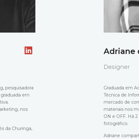
Adriane 
Designer
g, pesquisadora
Graduada em Ad
s graduada em
Técnica de Infor
iva.
mercado de comu
rketing, nos
materiais nos ma
ON e OFF. Há 2
fotográfico.
és da Churinga,
Adriane compart