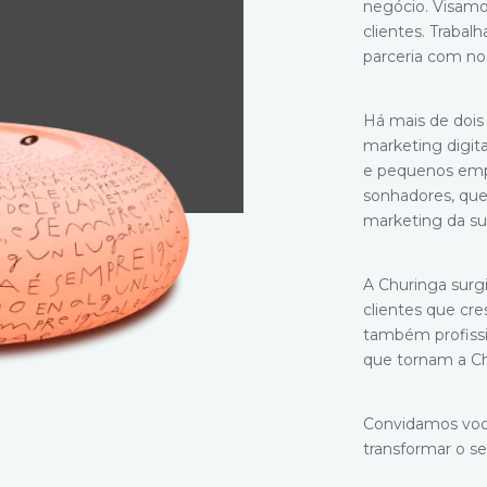
negócio. Visamo
clientes. Traba
parceria com nos
Há mais de doi
marketing digita
e pequenos empr
sonhadores, que
marketing da s
A Churinga surg
clientes que cr
também profissi
que tornam a Ch
Convidamos voc
transformar o s