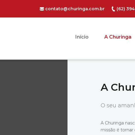
contato@churinga.com.br
(62) 39
Início
A Churinga
A Chu
O seu aman
A Churinga nasc
missão é tornar 