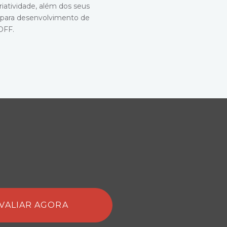
criatividade, além dos seus
para desenvolvimento de
OFF.
VALIAR AGORA