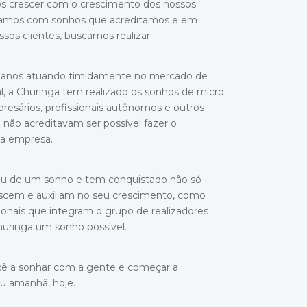
s crescer com o crescimento dos nossos
lhamos com sonhos que acreditamos e em
sos clientes, buscamos realizar.
s anos atuando timidamente no mercado de
l, a Churinga tem realizado os sonhos de micro
esários, profissionais autônomos e outros
 não acreditavam ser possível fazer o
ua empresa.
iu de um sonho e tem conquistado não só
escem e auxiliam no seu crescimento, como
onais que integram o grupo de realizadores
uringa um sonho possível.
ê a sonhar com a gente e começar a
eu amanhã, hoje.