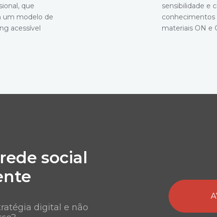
ional, que
sensibilidade e 
 em um modelo de
conhecimentos 
ng acessível
materiais ON e 
 rede social
ente
A
ratégia digital e não